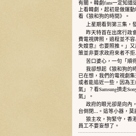
fans
有關。韓劇
一定
知道
上看韓劇，起初是做運動
看《
狼和狗的時間》
。
上星期看到第三集，
昨天特首在出席行政
費電視牌照，過程並不容
失嫂意』也要照推。」又
策並非要求政府來者不拒
苦口婆心，一句
「順
我卻想起《
狼和狗的
已在想，我們的電視劇集
或者能追近一些，因為王
Samsung
Son
氣」？看
擠走
氣」。
政府的眼光卻是向內
…
台倒閉
。這等小器，莫
狼主攻，狗緊守，香
員工不要妄想了。