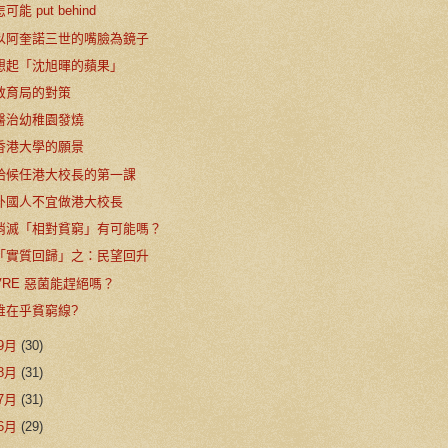
怎可能 put behind
以阿奎諾三世的嘴臉為鏡子
想起「沈旭暉的蘋果」
教育局的對策
醫治幼稚園發燒
香港大學的願景
給候任港大校長的第一課
外國人不宜做港大校長
消滅「相對貧窮」有可能嗎？
「實質回歸」之：民望回升
VRE 惡菌能趕絕嗎？
誰在乎貧窮線?
9月
(30)
8月
(31)
7月
(31)
6月
(29)