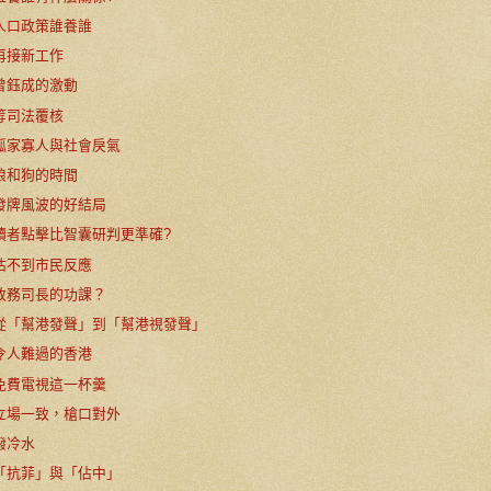
人口政策誰養誰
再接新工作
曾鈺成的激動
等司法覆核
孤家寡人與社會戾氣
狼和狗的時間
發牌風波的好結局
讀者點擊比智囊研判更準確?
估不到市民反應
政務司長的功課？
從「幫港發聲」到「幫港視發聲」
令人難過的香港
免費電視這一杯羹
立場一致，槍口對外
潑冷水
「抗菲」與「佔中」