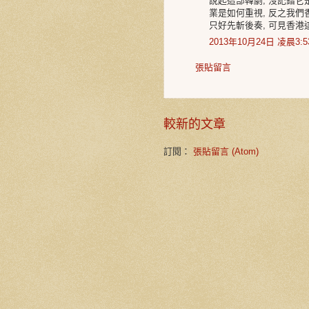
說起這部韓劇, 沒記錯它
業是如何重視, 反之我
只好先斬後奏, 可見香
2013年10月24日 凌晨3:5
張貼留言
較新的文章
訂閱：
張貼留言 (Atom)