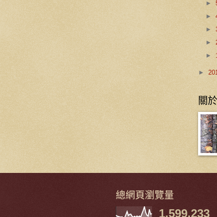
►
►
►
►
►
►
20
關
總網頁瀏覽量
1,599,233