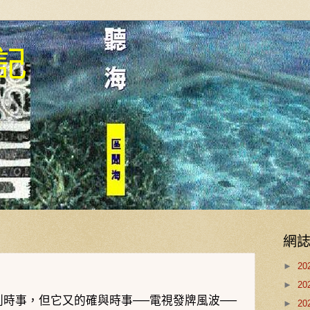
記
網
►
20
►
20
刺時事，但它又的確與時事──
電視發牌風波
──
►
20