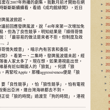
2007
這套在
年熱播的劇集。我數月前才開始在網
►
20
時斷斷斷續續看，看過《成均館緋聞》，近日
►
20
►
20
發牌風波掀起。
►
20
40
會議前回應發牌風波，說「
年來第一次增加免
►
20
易，但為了良性競爭，明知結果是『順得哥情
說：「最容易的做法是來者不拒，但制度及政
►
20
…。
」
►
20
得哥情失嫂意」，暗示內有苦衷和委屈。
►
20
時間》。看第一、二集時，
發牌風波還
未起，經
►
20
落後人家太多了。現在想，
如果港視能出世，
►
20
維基有近似韓國人的「狼氣」。何謂「狼
y
Apple
aggressiveness
▼
20
，再緊咬
，那種
便是「狼
►
►
，要「
良性競爭」，怕
「狼
性競爭」，怕有電視
說衝出亞洲，連台灣海峽都去不到。
▼
港正從「
狼的時間」過渡至
「
狗的時間」，港視